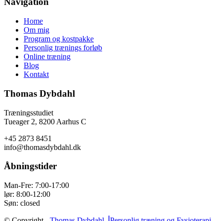
Navigation
Home
Om mig
Program og kostpakke
Personlig trænings forløb
Online træning
Blog
Kontakt
Thomas Dybdahl
Træningsstudiet
Tueager 2, 8200 Aarhus C
+45 2873 8451
info@thomasdybdahl.dk
Åbningstider
Man-Fre: 7:00-17:00
lør: 8:00-12:00
Søn: closed
© Copyright -
Thomas Dybdahl ⎥Personlig træning og Fysioterapi
-